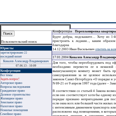
Конференция
:
Перепланировка квартир
Будте добры, подскажите.... Хочу из 1
пристроить к лоджии..., каким образо
Пользовательский поиск
благодарна
Юристы
14.12.2003
Иван Васильевич
ответить на воп
зарегистрировано
22
последний визит
17.01.2004
Ковалев Александр Владимир
Ковалев Александр Владимирович
Для того, чтобы переоборудовать под о
07.06.13 - 10:09
необходимо перевести ее в нежилой 
Конференция
вышеуказанную комнату может быть пр
самоуправления за не целевое использ
Все темы
Задать вопрос!
законом Санкт-Петербурга «О порядке и 
Авторское право
N 69-21 от 9 апреля 1997 года (далее – Зако
Вопросы наследования
Гражданское право
В соответствии со статьей 4 Закона возм
Долевое строительство
если оно соответствует хотя бы одному и
Жилищное право
порядке признано непригодными для пос
Земельное право
если окна всех или большей части жилых 
Налоговое право
с интенсивным движением транспорта или 
Нежилые помещения
расположено над помещениями, в которых 
Семейное право
отдельных квартир в строениях нежил