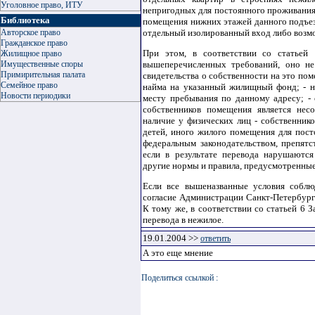
Уголовное право, ИТУ
непригодных для постоянного проживания; 
Библиотека
помещения нижних этажей данного подъез
Авторское право
отдельный изолированный вход либо возм
Гражданское право
При этом, в соответствии со статьей
Жилищное право
Имущественные споры
вышеперечисленных требований, оно не
Примирительная палата
свидетельства о собственности на это по
Семейное право
найма на указанный жилищный фонд; - н
Новости периодики
месту пребывания по данному адресу; - 
собственников помещения является нес
наличие у физических лиц - собственник
детей, иного жилого помещения для пост
федеральным законодательством, препят
если в результате перевода нарушаются
другие нормы и правила, предусмотренные
Если все вышеназванные условия соблю
согласие Администрации Санкт-Петербург
К тому же, в соответствии со статьей 6 
перевода в нежилое.
19.01.2004
>>
ответить
А это еще мнение
Поделиться ссылкой :