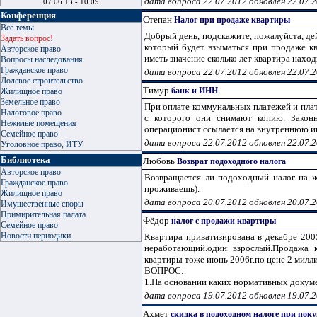
дата вопроса 22.07.2012 обновлен 22.07.
07.06.13 - 10:09
Конференция
Степан
Налог при продаже квартиры
Все темы
Добрый день, подскажите, пожалуйста, дей
Задать вопрос!
который будет взыматься при продаже кв
Авторское право
иметь значение сколько лет квартира наход
Вопросы наследования
Гражданское право
дата вопроса 22.07.2012 обновлен 22.07.
Долевое строительство
Тимур
банк и ИНН
Жилищное право
Земельное право
При оплате коммунальных платежей и пла
Налоговое право
с которого они снимают копию. Законн
Нежилые помещения
операционист ссылается на внутреннюю ин
Семейное право
дата вопроса 22.07.2012 обновлен 22.07.
Уголовное право, ИТУ
Библиотека
Любовь
Возврат подоходного налога
Авторское право
Возвращается ли подоходный налог на жи
Гражданское право
проживаешь).
Жилищное право
дата вопроса 20.07.2012 обновлен 20.07.
Имущественные споры
Примирительная палата
Фёдор
налог с продажи квартиры
Семейное право
Новости периодики
Квартира приватизирована в декабре 200
неработающий.один взрослый.Продажа 
квартиры тоже июнь 2006г.по цене 2 милл
ВОПРОС:
1.На основании каких нормативных докумен
дата вопроса 19.07.2012 обновлен 19.07.
Ахмет
скидка в подоходном налоге при по