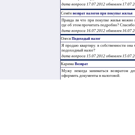
дата вопроса 17.07.2012 обновлен 17.07.
Семён
возврат налогов при покупке жилья
Правда ли что при покупке жилья можно 
где об этом прочитать подробно? Спасибо
дата вопроса 16.07.2012 обновлен 16.07.
Олеся
Подоходый налог
Я продаю квартиру. в собственности она 
подоходный налог?
дата вопроса 15.07.2012 обновлен 15.07.
Карима
Возврат
Мужу некогда заниматься возвратом де
оформить документы в налоговой.
дата вопроса 15.07.2012 обновлен 15.07.
Людмила
Налог с продажи квартиры
Здраствуйте мне очень нужена ваша по
квартиру которой менее 1 года. но сумма п
налог? просто в риелтовской компании убе
дата вопроса 15.07.2012 обновлен 15.07.
Анжелика
Налоги при продаже квартиры
Мы хотим продать комнату. принад
принадлежащую моему отцу (приватизиро