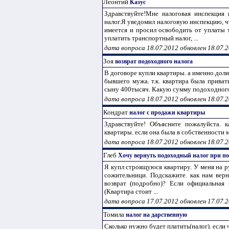
Леонтий
Казус
Здравствуйте!Мне налоговая инспекция 
налог.Я уведомил налоговую инспекцию, ч
имеется и просил освободить от уплаты 
уплатить транспортный налог, ...
дата вопроса 18.07.2012 обновлен 18.07.
Зоя
возврат подоходного налога
В договоре купли квартиры. а именно дол
бывшего мужа. т.к. квартира была приват
сыну 400тысяч. Какую сумму подоходного н
дата вопроса 18.07.2012 обновлен 18.07.
Кондрат
налог с продажи квартиры
Здравствуйте! Объясните пожалуйста. 
квартиры. если она была в собственности м
дата вопроса 18.07.2012 обновлен 18.07.
Глеб
Хочу вернуть подоходный налог при п
Я купл строящуюся квартиру. У меня на р
сожительници. Подскажите. как нам вер
возврат (подробно)? Если официальная 
(Квартира стоит ...
дата вопроса 17.07.2012 обновлен 17.07.
Томила
налог на дарственную
Сколько нужно будет платить(налог). если 