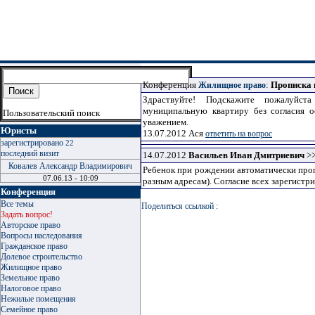
Конференция
:
Прописка 
Жилищное право
Здраствуйте! Подскажите пожалуйст
муниципальную квартиру без согласия 
Пользовательский поиск
уважением.
Юристы
13.07.2012
Ася
ответить на вопрос
зарегистрировано
22
последний визит
14.07.2012
Васильев Иван Дмитриевич
>
Ковалев Александр Владимирович
Ребенок при рождении автоматически проп
07.06.13 - 10:09
разным адресам). Согласие всех зарегистр
Конференция
Все темы
Поделиться ссылкой :
Задать вопрос!
Авторское право
Вопросы наследования
Гражданское право
Долевое строительство
Жилищное право
Земельное право
Налоговое право
Нежилые помещения
Семейное право