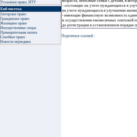
возраста; неполные семьи с детьми, в кото
Уголовное право, ИТУ
- состоящие на учете нуждающихся в улуч
Библиотека
на учете нуждающихся в улучшении жилищн
Авторское право
- имеющие финансовую возможность едино
Гражданское право
и осуществления ежемесячных платежей по
Жилищное право
до регистрации в установленном порядке 
Имущественные споры
Примирительная палата
Поделиться ссылкой :
Семейное право
Новости периодики