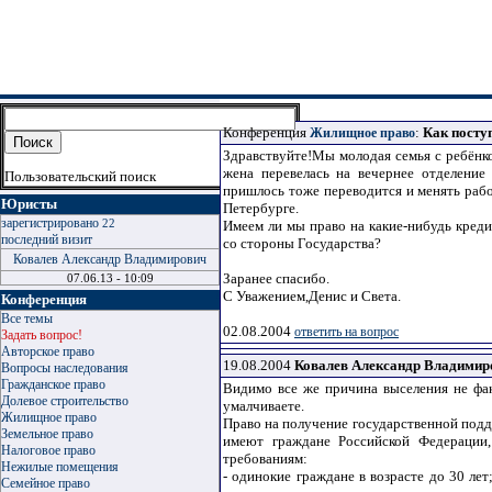
Конференция
:
Как посту
Жилищное право
Здравствуйте!Мы молодая семья с ребёнк
жена перевелась на вечернее отделение
Пользовательский поиск
пришлось тоже переводится и менять рабо
Юристы
Петербурге.
зарегистрировано
22
Имеем ли мы право на какие-нибудь кред
последний визит
со стороны Государства?
Ковалев Александр Владимирович
Заранее спасибо.
07.06.13 - 10:09
С Уважением,Денис и Света.
Конференция
Все темы
02.08.2004
ответить на вопрос
Задать вопрос!
Авторское право
19.08.2004
Ковалев Александр Владимир
Вопросы наследования
Гражданское право
Видимо все же причина выселения не фа
Долевое строительство
умалчиваете.
Жилищное право
Право на получение государственной подд
Земельное право
имеют граждане Российской Федерации
Налоговое право
требованиям:
Нежилые помещения
- одинокие граждане в возрасте до 30 лет
Семейное право