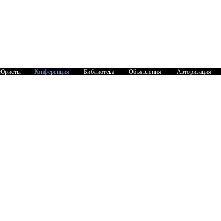
Юристы
Конференция
Библиотека
Объявления
Авторизация
Документы
е сына у деда есть еще 2 дочери. одна из которых
завещание? И нужна ли при составлении завещания