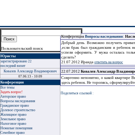
Конференция
:
Насл
Вопросы наследования
Добрый день. Возможно получить приват
,еcли брак был гражданским и ребенок 
Пользовательский поиск
успели оформить. У мужа осталась тольк
Юристы
сделать?
зарегистрировано
22
21.07.2012
Ираида
ответить на вопрос
последний визит
Ковалев Александр Владимирович
22.07.2012
Ковалев Александр Владимир
07.06.13 - 10:09
Совргенно непонятно, о какой квартире Вы
Конференция
здесь ребенок. Не торопясь, сформулируйт
Все темы
Задать вопрос!
Поделиться ссылкой :
Авторское право
Вопросы наследования
Гражданское право
Долевое строительство
Жилищное право
Земельное право
Налоговое право
Нежилые помещения
Семейное право