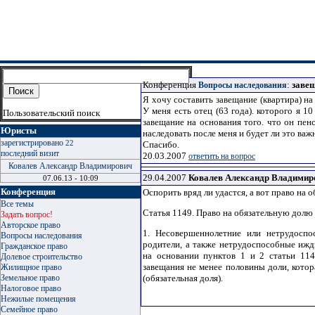
Конференция
:
заве
Вопросы наследования
Я хочу составить завещание (квартира) на
У меня есть отец (63 года). которого я 1
Пользовательский поиск
завещание на основания того. что он пен
Юристы
наследовать после меня и будет ли это ва
зарегистрировано
22
Спасибо.
последний визит
20.03.2007
ответить на вопрос
Ковалев Александр Владимирович
29.04.2007
Ковалев Александр Владимир
07.06.13 - 10:09
Конференция
Оспорить вряд ли удастся, а вот право на 
Все темы
Статья 1149. Право на обязательную долю 
Задать вопрос!
Авторское право
1. Несовершеннолетние или нетрудоспо
Вопросы наследования
родители, а также нетрудоспособные иж
Гражданское право
на основании пунктов 1 и 2 статьи 114
Долевое строительство
завещания не менее половины доли, котор
Жилищное право
Земельное право
(обязательная доля).
Налоговое право
Нежилые помещения
Семейное право