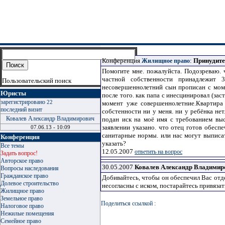
Конференция
:
Принудите
Жилищное право
Помогите мне. пожалуйста. Подозреваю. ч
частной собственности принадлежит 
Пользовательский поиск
несовершеннолетний сын прописан с моме
Юристы
после того. как папа с инесцинировал (зас
зарегистрировано
22
момент уже совершеннолетние.Квартира
последний визит
собстенности ни у меня. ни у ребёнка не
Ковалев Александр Владимирович
подан иск на моё имя с требованием вы
заявлении указано. что отец готов обес
07.06.13 - 10:09
санитарные нормы. или нас могут выписат
Конференция
указать?
Все темы
12.05.2007
ответить на вопрос
Задать вопрос!
Авторское право
30.05.2007
Ковалев Александр Владимир
Вопросы наследования
Гражданское право
Добивайтесь, чтобы он обеспечил Вас отд
Долевое строительство
несогласны с иском, постарайтесь привяза
Жилищное право
Земельное право
Поделиться ссылкой :
Налоговое право
Нежилые помещения
Семейное право