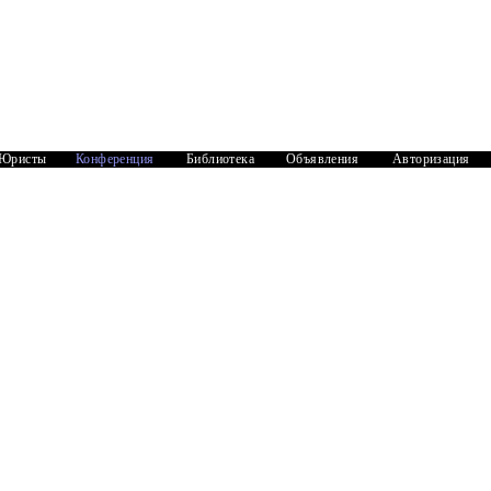
Юристы
Конференция
Библиотека
Объявления
Авторизация
Документы
 на меня было составлено завещание и заверено в
 наследник сын. который постоянно проживает в
ли нет то какие действия стоит предпринять??? Со
местного самоуправления и должностным лицам
ующим должностным лицом с соблюдением правил
оставлено правильно, то право на Вашей стороне.