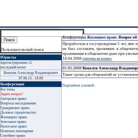
Конференция
:
Вопрос об
Жилищное право
Проработала в госучреждении 5 лет, мне 
не был составлен, проживаю в общежитии
Пользовательский поиск
проживания в общежитии даже при увольн
Юристы
18.04.2008
ответить на вопрос
зарегистрировано
22
последний визит
01.05.2008
Ковалев Александр Владимир
Ковалев Александр Владимирович
Такие сроки для общежитий не установлен
07.06.13 - 10:09
Конференция
Поделиться ссылкой :
Все темы
Задать вопрос!
Авторское право
Вопросы наследования
Гражданское право
Долевое строительство
Жилищное право
Земельное право
Налоговое право
Нежилые помещения
Семейное право