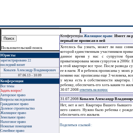
Конференция
:
Имеет ли 
Жилищное право
первый не прописан в ней
Хотелось бы узнать, может ли наш совм
Пользовательский поиск
которой единственным участиником приват
Юристы
данное время у нас с супругом брак
зарегистрировано
22
приватизирована моим супругом в 2006г. 
последний визит
в этой квартире все трое. После развода с
Ковалев Александр Владимирович
ее в наем. Я и ребенок прописаны у моих 
помимо нас прописаны еще 3 человека, все
07.06.13 - 10:09
у мужа есть в собственности квартира.
Конференция
ребенку, обеспечить его хоть каким то жи
Все темы
30.07.2008
ответить на вопрос
Задать вопрос!
Авторское право
31.07.2008
Ковалев Александр Владимир
Вопросы наследования
Гражданское право
Нет, нет и нет. Квартира Вашего бывшего
Долевое строительство
него самого. Нужно было ребенка с рожде
Жилищное право
обеспечить его жильем.
Земельное право
Налоговое право
Поделиться ссылкой :
Нежилые помещения
Семейное право