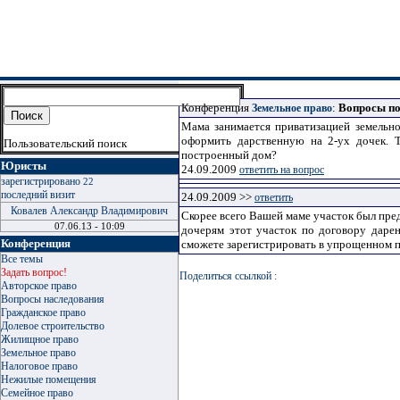
Конференция
:
Вопросы по
Земельное право
Мама занимается приватизацией земельно
оформить дарственную на 2-ух дочек. 
Пользовательский поиск
построенный дом?
Юристы
24.09.2009
ответить на вопрос
зарегистрировано
22
последний визит
24.09.2009
>>
ответить
Ковалев Александр Владимирович
Скорее всего Вашей маме участок был пре
07.06.13 - 10:09
дочерям этот участок по договору дарен
Конференция
сможете зарегистрировать в упрощенном 
Все темы
Задать вопрос!
Поделиться ссылкой :
Авторское право
Вопросы наследования
Гражданское право
Долевое строительство
Жилищное право
Земельное право
Налоговое право
Нежилые помещения
Семейное право