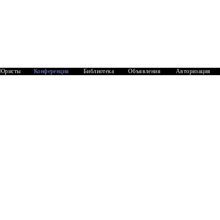
Юристы
Конференция
Библиотека
Объявления
Авторизация
Документы
овторно?
авке ЖСК, то повторная регистрация необходима
 либо пожизненной ренты). Если имеется только
ки ЖСК и произвести повторную регистрацию в