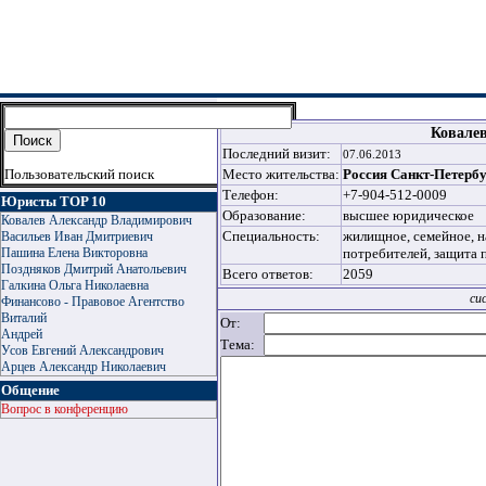
Ковале
Последний визит:
07.06.2013
Пользовательский поиск
Место жительства:
Россия Санкт-Петерб
Телефон:
+7-904-512-0009
Юристы TOP 10
Образование:
высшее юридическое
Ковалев Александр Владимирович
Специальность:
жилищное, семейное, н
Васильев Иван Дмитриевич
Пашина Елена Викторовна
потребителей, защита 
Поздняков Дмитрий Анатольевич
Всего ответов:
2059
Галкина Ольга Николаевна
си
Финансово - Правовое Агентство
Виталий
От:
Андрей
Тема:
Усов Евгений Александрович
Арцев Александр Николаевич
Общение
Вопрос в конференцию