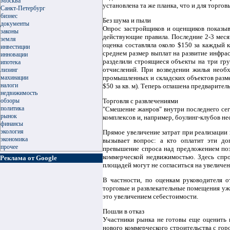
Москва
установлена та же планка, что и для торгов
Санкт-Петербург
бизнес
Без шума и пыли
документы
Опрос застройщиков и оценщиков показыв
законы
действующие правила. Последние 2-3 меся
земля
оценка составляла около $150 за каждый к
инвестиции
среднем размер выплат на развитие инфрас
инновации
разделили строящиеся объекты на три гр
ипотека
отчислений. При возведении жилья необх
лизинг
промышленных и складских объектов размер
махинации
налоги
$50 за кв. м). Теперь оглашена предварите
недвижимость
Торговля с развлечениями
обзоры
политика
"Смешение жанров" внутри последнего сегм
рынок
комплексов и, например, боулинг-клубов не
финансы
экология
Прямое увеличение затрат при реализации 
экономика
вызывает вопрос: а кто оплатит эти до
прочее
превышение спроса над предложением поз
коммерческой недвижимостью. Здесь спро
Реклама от Google
площадей могут не согласиться на увеличен
В частности, по оценкам руководителя 
торговые и развлекательные помещения уже
это увеличением себестоимости.
Пошли в отказ
Участники рынка не готовы еще оценить 
нового коммерческого строительства с гор