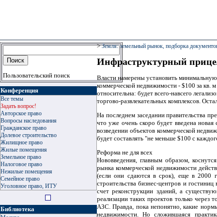
>
Земля: земельный рынок, подборка документо
Инфраструктурный прице
Пользовательский поиск
Власти намерены установить минимальную 
коммерческой недвижимости - $100 за кв. 
Конференция
относительна: будет всего-навсего легализ
Все темы
торгово-развлекательных комплексов. Оста
Задать вопрос!
Авторское право
На последнем заседании правительства пр
Вопросы наследования
что уже очень скоро будет введена новая
Гражданское право
возведении объектов коммерческой недвижи
Долевое строительство
будет составлять "не меньше $100 с каждог
Жилищное право
Жилые помещения
Реформа не для всех
Земельное право
Нововведения, главным образом, коснутся
Налоговое право
рынка коммерческой недвижимости действ
Нежилые помещения
(если они сдаются в срок), еще в 2000
Семейное право
строительства бизнес-центров и гостиниц 
Уголовное право, ИТУ
счет реконструкции зданий, а существую
реализации таких проектов только через т
АЗС. Правда, пока непонятно, какие норм
Библиотека
недвижимости. Но сложившаяся практик