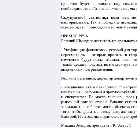
проектов будет поставлена под сомнен
необходимости пойти на снижение нормы 
Скрупулезной статистики пока нет, н
настораживают. Так, в последние нескольк
основном, это происходит к моменту завер
ПРЯМАЯ РЕЧЬ
Евгений Шмидт, заместитель генерального
- Унификация финансовых условий для тор
пересмотреть некоторые проекты в стор
изменения будут незначительны: наши т
только сделать покупки, но и отдохнуть, а
выделенных под развлечения.
Василий Селиванов, директор департамент
- Увеличение сумм отчислений при строи
назначения, - разумный и прогнозируемый 
и спекулянтов. По моему мнению, новая 
рыночной конъюнктурой. Вполне естест
закладывать в себестоимость объектов стр
того, чтобы сделать систему оформления уч
быстрой. И в этом мы видим основную про
Михаил Зельдин, президент ГК "Аверс":
- Мне кажется, что нельзя слепо унифици