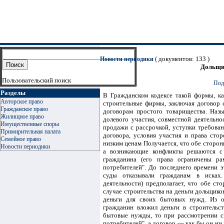
( документов: 133 )
Новости периодики
Дольщи
Пользовательский поиск
Под
Разделы
В Гражданском кодексе такой формы, ка
Авторское право
строительные фирмы, заключая договор 
Гражданское право
договорам простого товарищества. Назы
Жилищное право
долевого участия, совместной деятельно
Имущественные споры
продажи с рассрочкой, уступки требован
Примирительная палата
договора, условия участия и права ст
Семейное право
низким ценам Получается, что обе сторон
Новости периодики
а возникающие конфликты решаются с 
гражданина (его права ограничены ра
потребителей". До последнего времени э
суды отказывали гражданам в исках.
деятельности) предполагает, что обе ст
случае строительства на деньги дольщик
деньги для своих бытовых нужд. Из об
гражданин вложил деньги в строительст
бытовые нужды, то при рассмотрении сп
потребителей", а договор — как бы он ни