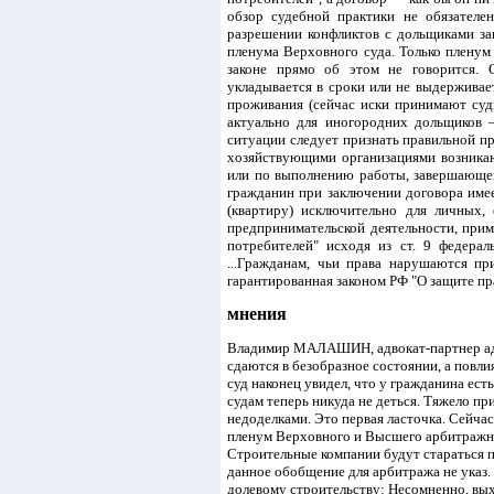
обзор судебной практики не обязателе
разрешении конфликтов с дольщиками за
пленума Верховного суда. Только пленум
законе прямо об этом не говорится. 
укладывается в сроки или не выдерживает
проживания (сейчас иски принимают суды
актуально для иногородних дольщиков —
ситуации следует признать правильной пр
хозяйствующими организациями возникаю
или по выполнению работы, завершающейс
гражданин при заключении договора имее
(квартиру) исключительно для личных,
предпринимательской деятельности, при
потребителей" исходя из ст. 9 федерал
...Гражданам, чьи права нарушаются пр
гарантированная законом РФ "О защите п
мнения
Владимир МАЛАШИН, адвокат-партнер адв
сдаются в безобразное состоянии, а повл
суд наконец увидел, что у гражданина ест
судам теперь никуда не деться. Тяжело пр
недоделками. Это первая ласточка. Сейча
пленум Верховного и Высшего арбитражно
Строительные компании будут стараться п
данное обобщение для арбитража не ука
долевому строительству: Несомненно, вы