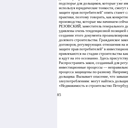
подспорье для дольщиков, которые уже и
используя юридические тонкости, смогут и
защите прав потребителей" опять станет 
практики, поэтому говорить, как конкретно
производства, которые мы начинаем сейчас
РЕЗОВСКИЙ, заместитель генерального д
удивлены очень тенденциозной позицией 
создании этого документа проанализирова
долевого строительства. Гражданское зак
договоров, регулирующих отношения на и
защите прав потребителей" в инвестицио
привлекаются на стадии строительства как
и идут на это осознанно. Здесь присутств
Распространять закон, созданный для регу
инвестиционные процессы — неправильно.
процесса защищены по-разному. Например
дольщика. Вызывает опасение, что завыш
злоупотреблениям: могут найтись дольщик
«Недвижимость и строительство Петербур
85