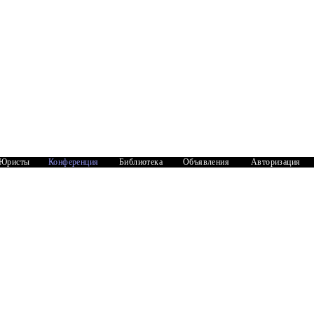
Юристы
Конференция
Библиотека
Объявления
Авторизация
Документы
1
2964
ботаю в школе. Какими льготами на летний период
лужить, даже подняться с постели? ...
1
2862
учится очно в музыкальном колледже. Слышала,что
. Светлана. ...