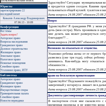
Пользовательский поиск
Здраствуйте! Ситуация: муниципальная ко
Юристы
и продается одним соседом. Какими пра
пользоваться общей кухней. туалетом и ван
зарегистрировано
22
последний визит
дата вопроса 24.08.2007 обновлен 25.08.
Ковалев Александр Владимирович
Вопрос
07.06.13 - 10:09
Здравствуйте! Я гражданин РФ. у меня у
Конференция
дочь (моя сестра). Мать проживала в одн
Все темы
мне делать. как может развернуться сит
Задать вопрос!
благодарю!!! ...
Авторское право
Вопросы наследования
дата вопроса 24.08.2007 обновлен 25.08.
Гражданское право
Возможно ли отказаться от отцовства.
Долевое строительство
Жилищное право
Усыновил ребенка жены от ее первого бр
Земельное право
развелись (уже три года), сейчас ребенку
Налоговое право
занимаюсь. Как-нибудь могу отказаться
Нежилые помещения
обязанности ...
Семейное право
дата вопроса 25.08.2007 обновлен 25.08.
Уголовное право, ИТУ
Библиотека
право на бесплатную приватизацию
Авторское право
Здравствуйте! Подскажите пожалуйста. ран
Гражданское право
заверенный у нотариуса. лишает ли в дал
Жилищное право
дата вопроса 23.08.2007 обновлен 23.08.
Имущественные споры
Примирительная палата
Документы удостоверяющие личность граж
Семейное право
Новости периодики
В паспортном столе мне сказали.что с 
временная прописка и не известно когд