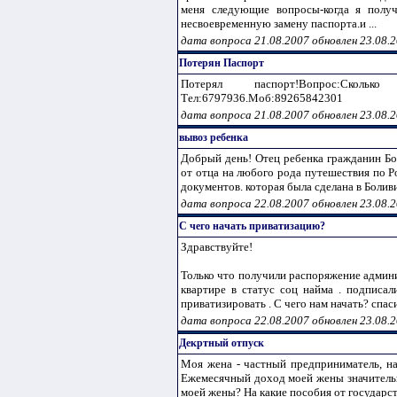
меня следующие вопросы-когда я полу
несвоевременную замену паспорта.и ...
дата вопроса 21.08.2007 обновлен 23.08.
Потерян Паспорт
Потерял паспорт!Вопрос:Сколь
Тел:6797936.Моб:89265842301
дата вопроса 21.08.2007 обновлен 23.08.
вывоз ребенка
Добрый день! Отец ребенка гражданин Бол
от отца на любого рода путешествия по Р
документов. которая была сделана в Боливи
дата вопроса 22.08.2007 обновлен 23.08.
С чего начать приватизацию?
Здравствуйте!
Только что получили распоряжение админ
квартире в статус соц найма . подписа
приватизировать . С чего нам начать? спасиб
дата вопроса 22.08.2007 обновлен 23.08.
Декртный отпуск
Моя жена - частный предприниматель, на
Ежемесячный доход моей жены значительн
моей жены? На какие пособия от государст