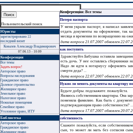
Конференция: Все темы
Потеря паспорта
Пользовательский поиск
У меня украли паспорт, я написал заявле
Юристы
отдать документы на оформление, так ка
месяца и времении по возвращению на ожид
зарегистрировано
22
последний визит
дата вопроса 21.07.2007 обновлен 22.07.
Ковалев Александр Владимирович
как поступить
07.06.13 - 10:09
Здравствуйте.Бабушка оставила завещание
Конференция
есть дочь. У нее оставлись сберкнижки н
Все темы
Надо ли идти к нотариусу оформлять зав
Задать вопрос!
смерти деда? ...
Авторское право
Вопросы наследования
дата вопроса 22.07.2007 обновлен 22.07.
Гражданское право
Нужно ли менять документы на квартиру п
Долевое строительство
Жилищное право
Будьте добры. подскажите. пожалуйста.
Земельное право
Являюсь собственником квартиры. Она за
Налоговое право
поменяла фамилию. Как быть с документ
Нежилые помещения
подтверждающим право собственности? ...
Семейное право
дата вопроса 17.07.2007 обновлен 20.07.
Уголовное право, ИТУ
Библиотека
собственность
Авторское право
Скажите пожалуйста, если собственником
Гражданское право
сын, то может ли мать без согласия сын
Жилищное право