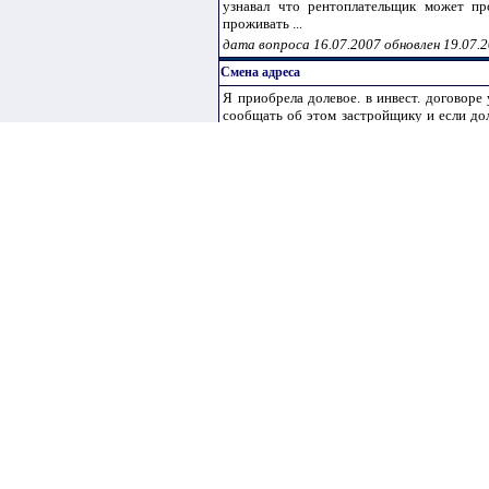
узнавал что рентоплательщик может пр
проживать ...
дата вопроса 16.07.2007 обновлен 19.07.
Смена адреса
Я приобрела долевое. в инвест. договоре
сообщать об этом застройщику и если до
если не может со мной связаться? Спасибо .
дата вопроса 18.07.2007 обновлен 19.07.
Как прописать ребенка?
Как мне прописать несовершеннолетнего р
Будут ли взыскиваться какие-либо штрафы
дата вопроса 18.07.2007 обновлен 19.07.
Имею я право на наследство
Отец умер.Дочь воспитывала мама.Мать 
оформила на постороннего человека и ум
городе. Имеет в данной ситуации внучка пр
дата вопроса 19.07.2007 обновлен 19.07.
имущество
Умер отец. Как кзнать,какое имущество на
дата вопроса 19.07.2007 обновлен 19.07.
1
2
3
4
5
6
7
8
9
10
11
12
13
14
15
16
17
18
19
2
45
46
47
48
49
50
51
52
53
54
55
56
57
58
59
60