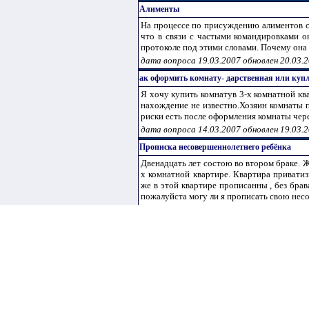
Алименты
На процессе по присуждению алиментов су
что в связи с частыми командировками ок
протоколе под этими словами. Почему она т
дата вопроса 19.03.2007 обновлен 20.03.
ак оформить комнату- дарственная или куп
Я хочу купить комнатув 3-х комнатной ква
нахождение не известно.Хозяин комнаты п
риски есть после оформления комнаты чере
дата вопроса 14.03.2007 обновлен 19.03.
Прописка несовершеннолетнего ребёнка
Двенадцать лет состою во втором браке. 
х комнатной квартире. Квартира привати
же в этой квартире прописанны , без бра
пожалуйста могу ли я прописать свою нес
дата вопроса 19.03.2007 обновлен 19.03.
Отсрочка
Здравствуйте! Мне 25 лет. В 2005 г я за
Томска. и одновременно летом 2005 по
Казахстана и венной кафедры не проходил
не стаю. Собираюсь прописываться в Москв
дата вопроса 19.03.2007 обновлен 19.03.
Завещание