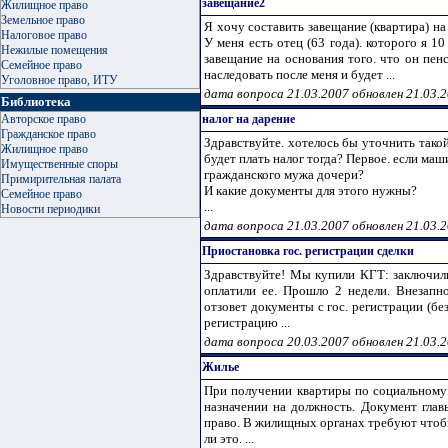
завещание2
Жилищное право
Земельное право
Я хочу составить завещание (квартира) на
Налоговое право
У меня есть отец (63 года). которого я 1
Нежилые помещения
завещание на основания того. что он пен
Семейное право
наследовать после меня и будет ...
Уголовное право, ИТУ
дата вопроса 21.03.2007 обновлен 21.03.
Библиотека
Авторское право
налог на дарение
Гражданское право
Здравствуйте. хотелось бы уточнить так
Жилищное право
будет плать налог тогда? Первое. если ма
Имущественные споры
гражданского мужа дочери?
Примирительная палата
И какие документы для этого нужны?
Семейное право
...
Новости периодики
дата вопроса 21.03.2007 обновлен 21.03.
Приостановка гос. регистрации сделки
Здравствуйте! Мы купили КГТ: заключил
оплатили ее. Прошло 2 недели. Внезапн
отзовет документы с гос. регистрации (бе
регистрацию ...
дата вопроса 20.03.2007 обновлен 21.03.
Жилье
При получении квартиры по социальному
назначении на должность. Документ глав
право. В жилищных органах требуют чтоб
ли это. ...