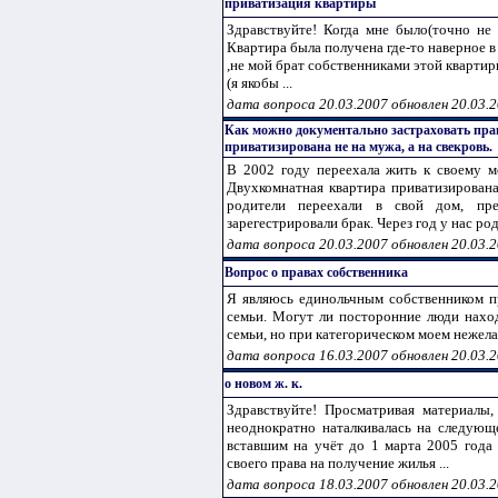
приватизация квартиры
Здравствуйте! Когда мне было(точно не в
Квартира была получена где-то наверное в 1
,не мой брат собственниками этой квартиры
(я якобы ...
дата вопроса 20.03.2007 обновлен 20.03.
Как можно документально застраховать прав
приватизирована не на мужа, а на свекровь.
В 2002 году переехала жить к своему м
Двухкомнатная квартира приватизирована 
родители переехали в свой дом, пр
зарегестрировали брак. Через год у нас роди
дата вопроса 20.03.2007 обновлен 20.03.
Вопрос о правах собственника
Я являюсь единольчным собственником п
семьи. Могут ли посторонние люди нахо
семьи, но при категорическом моем нежелан
дата вопроса 16.03.2007 обновлен 20.03.
о новом ж. к.
Здравствуйте! Просматривая материалы,
неоднократно наталкивалась на следующе
вставшим на учёт до 1 марта 2005 года
своего права на получение жилья ...
дата вопроса 18.03.2007 обновлен 20.03.