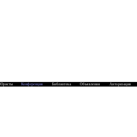
Юристы
Конференция
Библиотека
Объявления
Авторизация
Документы
1
2175
е имея доверенности на оформление приватизации
ормить доверенность нотариально? ...
1
4715