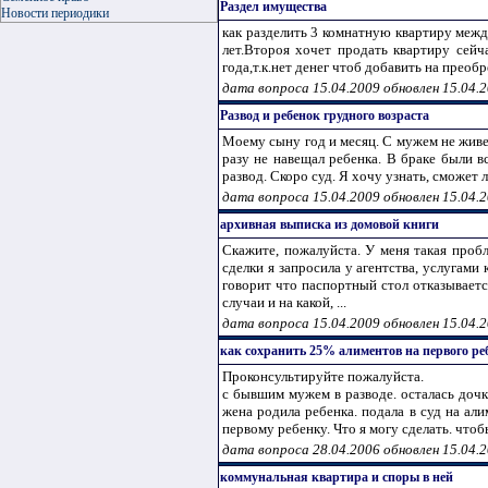
Раздел имущества
Новости периодики
как разделить 3 комнатную квартиру межд
лет.Второя хочет продать квартиру сейч
года,т.к.нет денег чтоб добавить на преобр
дата вопроса 15.04.2009 обновлен 15.04.
Развод и ребенок грудного возраста
Моему сыну год и месяц. С мужем не живем
разу не навещал ребенка. В браке были в
развод. Скоро суд. Я хочу узнать, сможет л
дата вопроса 15.04.2009 обновлен 15.04.
архивная выписка из домовой книги
Скажите, пожалуйста. У меня такая проб
сделки я запросила у агентства, услугами
говорит что паспортный стол отказываетс
случаи и на какой, ...
дата вопроса 15.04.2009 обновлен 15.04.
как сохранить 25% алиментов на первого ре
Проконсультируйте пожалуйста.
с бывшим мужем в разводе. осталась дочк
жена родила ребенка. подала в суд на ал
первому ребенку. Что я могу сделать. что
дата вопроса 28.04.2006 обновлен 15.04.
коммунальная квартира и споры в ней