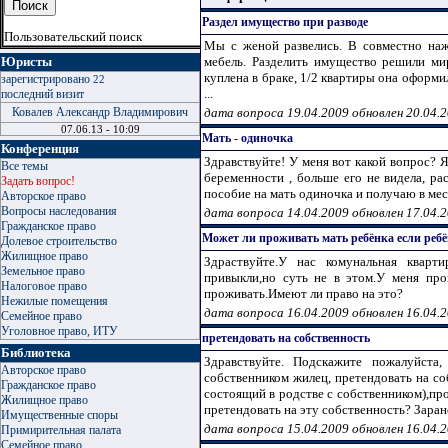
Раздел имущество при разводе
Пользовательский поиск
Мы с женой развелись. В совместно наж
Юристы
мебель. Разделить имущество решили ми
куплена в браке, 1/2 квартиры она оформи
зарегистрировано
22
...
последний визит
Ковалев Александр Владимирович
дата вопроса 19.04.2009 обновлен 20.04.
07.06.13 - 10:09
Мать - одиночка
Конференция
Здравствуйте! У меня вот какой вопрос? Я
Все темы
беременности , больше его не видела, р
Задать вопрос!
пособие на мать одиночка и получаю в мес
Авторское право
Вопросы наследования
дата вопроса 14.04.2009 обновлен 17.04.
Гражданское право
Может ли проживать мать ребёнка если ребё
Долевое строительство
Жилищное право
Здраствуйте.У нас комунальная кварт
Земельное право
привыкли,но суть не в этом.У меня про
Налоговое право
проживать.Имеют ли право на это?
Нежилые помещения
дата вопроса 16.04.2009 обновлен 16.04.
Семейное право
Уголовное право, ИТУ
претендовать на собственность
Библиотека
Здравствуйте. Подскажите пожалуйста
Авторское право
собственником жилец, претендовать на соб
Гражданское право
состоящий в родстве с собственником),про
Жилищное право
претендовать на эту собственность? Заранее
Имущественные споры
дата вопроса 15.04.2009 обновлен 16.04.
Примирительная палата
Семейное право