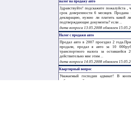
налог на продажу авто
Здравствуйте! подскажите пожалуйста , 
срок доверенности 6 месяцев. Продана 
декларацию, нужно ли платить какой л
подтверждающие документы? если ...
дата вопроса 13.05.2008 обновлен 15.05.
Налог с продажи авто
Продал авто в 2007 проездил 2 года.Пр
продали, продал я авто за 10 000руб.
транспортного налога за оставшейся 
действительно мне этим ...
дата вопроса 14.05.2008 обновлен 15.05.
Квартирный вопрос
Уважаемый господин адвакат! В коопе
собственницей квартиры является мама со
нее. Проживает кроме нее 3 человека: доч
Всю жизнь мы прожили ...
дата вопроса 14.05.2008 обновлен 15.05.
налог при оформлении дарственной на квар
Добрый день! В конце 2007года родная 
получила письмое из налоговой, в котор
имущество). Как я знаю с 2006 года налог н
дата вопроса 14.05.2008 обновлен 15.05.