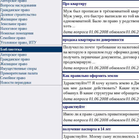
Авторское право
Про квартиру
Вопросы наследования
Гражданское право
Муж был прописан в трёхкомнатной кварт
Долевое строительство
Муж умер, его быстро выписали из той кв
Жилищное право
однокомнатной. Было ли право у родствен
Земельное право
хоть ...
Налоговое право
дата вопроса 01.06.2008 обновлен 01.06.
Нежилые помещения
Семейное право
продажа квартиры по доверенности
Уголовное право, ИТУ
Получил по почте требование из налогово
Библиотека
на которую в прошлом году оформил довер
Авторское право
получить первичные документы, договор к
Гражданское право
продекларирую ...
Жилищное право
дата вопроса 01.06.2008 обновлен 01.06.
Имущественные споры
Примирительная палата
Как правильно оформить землю
Семейное право
Новости периодики
Здравствуйте!!! Я хочу купить землю в Д
как мне дальше действовать? Какие нуж
обманул. В какие структуры мне обращаться
дата вопроса 01.06.2008 обновлен 01.06.
здравствуйте
Имею ли я право сдавать приватизированну
дата вопроса 01.06.2008 обновлен 01.06.
получение паспорта в 14 лет
Здравствуйте. Моему сыну исполнилось 14 