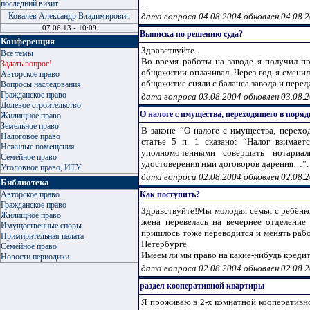
...
последний визит
Ковалев Александр Владимирович
дата вопроса 04.08.2004 обновлен 04.08.
07.06.13 - 10:09
Выписка по решению суда?
Конференция
Здравствуйте.
Все темы
Во время работы на заводе я получил п
Задать вопрос!
общежитии оплачивал. Через год я сменил
Авторское право
общежитие сняли с баланса завода и передал
Вопросы наследования
Гражданское право
дата вопроса 03.08.2004 обновлен 03.08.
Долевое строительство
О налоге с имущества, переходящего в поряд
Жилищное право
Земельное право
В законе “О налоге с имущества, переход
Налоговое право
статье 5 п. 1 сказано: “Налог взимае
Нежилые помещения
уполномоченными совершать нотариал
Семейное право
удостоверения ими договоров дарения…”. Оз
Уголовное право, ИТУ
дата вопроса 02.08.2004 обновлен 02.08.
Библиотека
Авторское право
Как поступить?
Гражданское право
Здравствуйте!Мы молодая семья с ребёнк
Жилищное право
жена перевелась на вечернее отделение
Имущественные споры
пришлось тоже переводится и менять рабо
Примирительная палата
Петербурге.
Семейное право
Имеем ли мы право на какие-нибудь кредиты
Новости периодики
дата вопроса 02.08.2004 обновлен 02.08.
раздел кооперативной квартиры
Я проживаю в 2-х комнатной кооперативно