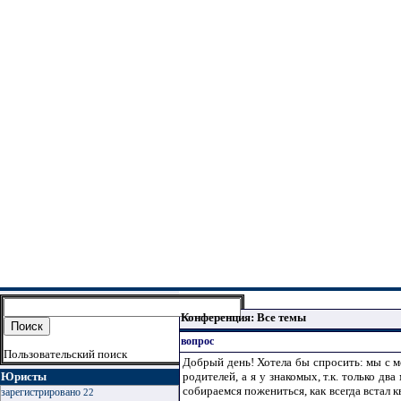
Конференция: Все темы
вопрос
Пользовательский поиск
Добрый день! Хотела бы спросить: мы с 
Юристы
родителей, а я у знакомых, т.к. только дв
собираемся пожениться, как всегда встал 
зарегистрировано
22