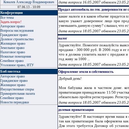
Ковалев Александр Владимирович
дата вопроса 16.05.2007 обновлен 23.05.
07.06.13 - 10:09
Продал автомобиль по ген. доверенности не
Конференция
какие налоги и в каком объеме придется п
Все темы
какую укажет доверенное лицо при прод
Задать вопрос!
уменьшить данную сумму? слышал, что есть
Авторское право
Вопросы наследования
дата вопроса 18.05.2007 обновлен 23.05.
Гражданское право
налог
Долевое строительство
Жилищное право
Здравствуйте. Помогите пожалуйста выясни
Земельное право
продажи - 300 000 руб. В 2006 году я ее 
Налоговое право
что я должна уплатить налог с продажи и
Нежилые помещения
год живу за 1000 ...
Семейное право
дата вопроса 18.05.2007 обновлен 23.05.
Уголовное право, ИТУ
Библиотека
Оформление земли в собственность
Авторское право
Добрый день!
Гражданское право
Жилищное право
Моя бабушка жила в частном доме. ко
Имущественные споры
приватизации принадлежало 11/50 участка
Примирительная палата
обязательно пройти регистрацию. Регистрац
Семейное право
Новости периодики
дата вопроса 18.05.2007 обновлен 23.05.
долевая приватизация
Здравствуйте! В настоящее время наша я
так как приватизация была оформлена как
Для этого требуется Договор об установл