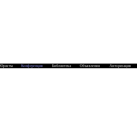
Юристы
Конференция
Библиотека
Объявления
Авторизация
Документы
1
6031
2
3128
уд удовлетворил его просьбу.Теперь сын хочет в
 долю сына,если он не согласен продавать свою