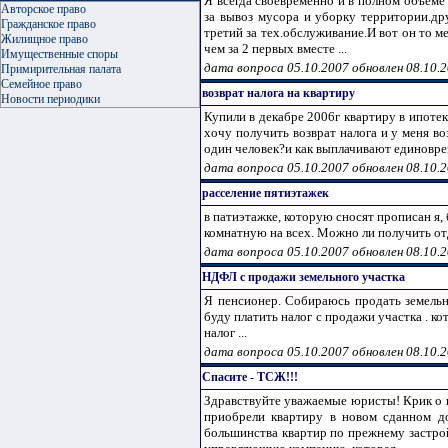
Я всегда своевременно и в полном объеме
Авторское право
за вывоз мусора и уборку территории.дру
Гражданское право
третий за тех.обслуживание.И вот он то ме
Жилищное право
чем за 2 первых вместе ...
Имущественные споры
дата вопроса 05.10.2007 обновлен 08.10.
Примирительная палата
Семейное право
возврат налога на квартиру
Новости периодики
Купили в декабре 2006г квартиру в ипотеку
хочу получить возврат налога и у меня в
один человек?и как выплачивают единоврем
дата вопроса 05.10.2007 обновлен 08.10.
расселение пятиэтажек
в патиэтажке, которую сносят прописан я, 
комнатную на всех. Можно ли получить отде
дата вопроса 05.10.2007 обновлен 08.10.
НДФЛ с продажи земельного участка
Я пенсионер. Собираюсь продать земельн
буду платить налог с продажи участка . ко
налог ...
дата вопроса 05.10.2007 обновлен 08.10.
Спасите - ТСЖ!!!
Здравствуйте уважаемые юристы! Крик о п
приобрели квартиру в новом сданном до
большинства квартир по прежнему застро