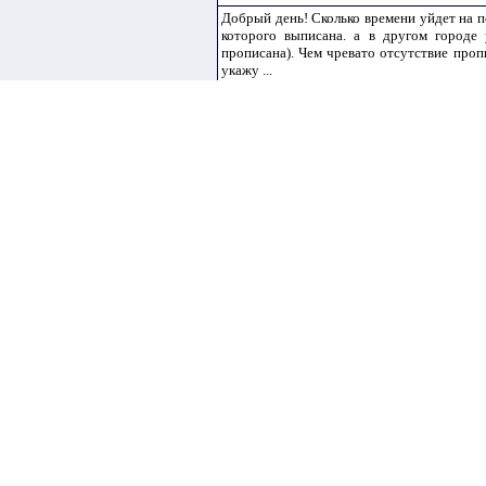
Добрый день! Сколько времени уйдет на п
которого выписана. а в другом городе
прописана). Чем чревато отсутствие проп
укажу ...
дата вопроса 01.10.2007 обновлен 01.10.
Муж умер.
Муж после свадьбы выписался из квартиры
Умерли и его родители. У мужа есть бра
умершего претендовать на долю родительск
дата вопроса 30.09.2007 обновлен 30.09.
Дарственная или завещание
Мой муж проживает и прописан в частном
есть родная сестра. она проживает отд
осуществилось. что лучше оформить завещ
дата вопроса 28.09.2007 обновлен 29.09.
1
2
3
4
5
6
7
8
9
10
11
12
13
14
15
16
17
18
19
2
45
46
47
48
49
50
51
52
53
54
55
56
57
58
59
60
86
87
88
89
90
91
92
93
94
95
96
97
98
99
100
1
119
120
121
122
123
124
125
126
127
128
129
1
148
149
150
151
152
153
154
155
156
157
158
1
177
178
179
180
181
182
183
184
185
186
187
1
206