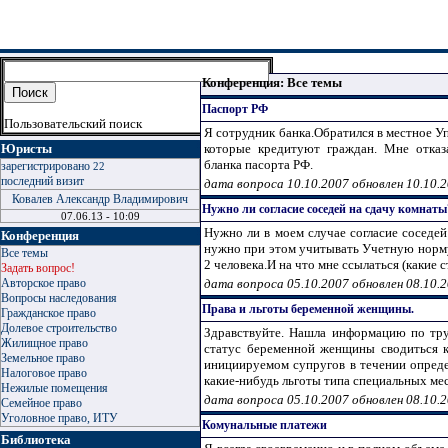
Конференция: Все темы
Паспорт РФ
Пользовательский поиск
Я сотрудник банка.Обратился в местное У
Юристы
которые кредитуют граждан. Мне отказа
бланка пасорта РФ.
зарегистрировано
22
последний визит
дата вопроса 10.10.2007 обновлен 10.10.
Ковалев Александр Владимирович
Нужно ли согласие соседей на сдачу комнаты
07.06.13 - 10:09
Нужно ли в моем случае согласие соседей
Конференция
нужно при этом учитывать Учетную норму
Все темы
2 человека.И на что мне ссылаться (какие с
Задать вопрос!
Авторское право
дата вопроса 05.10.2007 обновлен 08.10.
Вопросы наследования
Права и льготы беременной женщины.
Гражданское право
Долевое строительство
Здравствуйте. Нашла информацию по тру
Жилищное право
статус беременной женщины сводиться к
Земельное право
инициируемом супругов в течении опреде
Налоговое право
какие-нибудь льготы типа специальных мест
Нежилые помещения
дата вопроса 05.10.2007 обновлен 08.10.
Семейное право
Уголовное право, ИТУ
Комунальные платежи
Библиотека